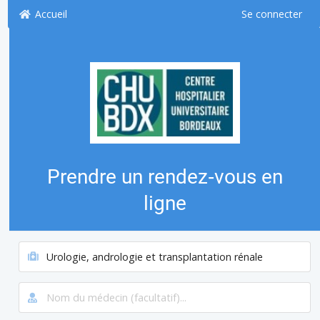
Accueil
Se connecter
Prendre un rendez‑vous en
ligne