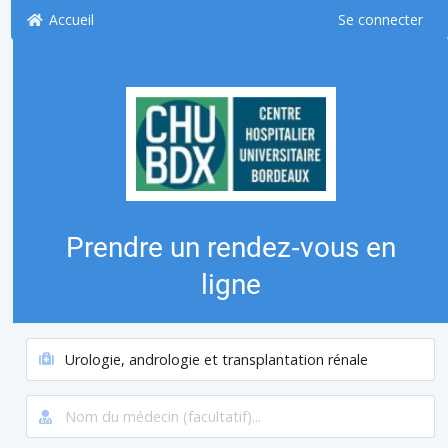
Accueil
Se connecter
Prendre un rendez‑vous en
ligne