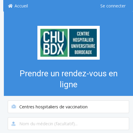
Accueil
Se connecter
Prendre un rendez‑vous en
ligne